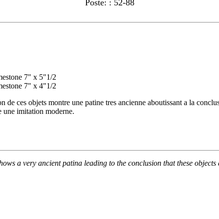
Poste: : 52-88
mestone 7" x 5"1/2
mestone 7" x 4"1/2
on de ces objets montre une patine tres ancienne aboutissant a la conclu
ble une imitation moderne.
 a very ancient patina leading to the conclusion that these objects a